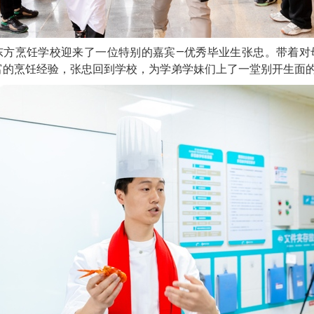
东方烹饪学校迎来了一位特别的嘉宾—优秀毕业生张忠。带着对
富的烹饪经验，张忠回到学校，为学弟学妹们上了一堂别开生面