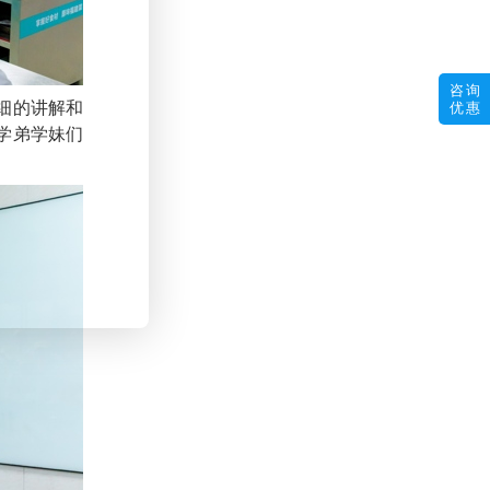
咨询
细的讲解和
优惠
学弟学妹们