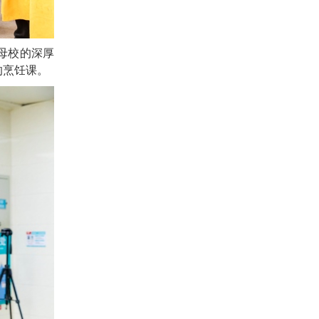
母校的深厚
的烹饪课。