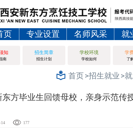
首页
专业设置
名师风采
就
须知
招生简章
学校环境
学
指南
招生计划
学校如何
了
>招生就业
>
首页
新东方毕业生回馈母校，亲身示范传
-14
177