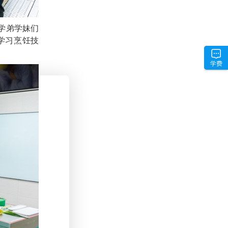
学弟学妹们
学习烹饪技
学费