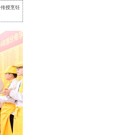
并传授烹饪