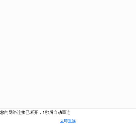
十一月，教学与合作务实推进。西点专业2025年度新
品推介会圆满落幕，展示了教学研发的新成果，确保
课程内容始终与市场潮流同步。
20
在线咨询
首页
电话咨询
适合专业
在线报名